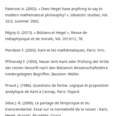
Paterson A. (2002). « Does Hegel have anything to say to
modern mathematical philosophy? », Idealistic studies, Vol.
32/2, summer 2002.
Pégny G. (2013). « Bolzano et Hegel », Revue de
métaphysique et de morale, Vol. 2013/12, 78.
Pierobon F. (2003). Kant et les mathématiques, Paris: Vrin.
Příhonský F. (1850). Neuer Anti-Kant oder Prüfung der Kritik
der reinen Venunft nach den Bolzano’s Wissenschaftslehre
niedergelegten Begriffen, Bautzen: Weller.
Proust J. (1986). Questions de forme. Logique et proposition
analytique de Kant à Carnap, Paris: Fayard.
Seba J.-R. (2006). Le partage de l’empirique et du
transcendantal. Essai sur la normativité de la raison : Kant,
Hegel, Husserl, Bruxelles: Ousia.