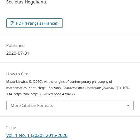
Societas Hegeliana.
PDF (Français (France))
Published
2020-07-31
How to Cite
Mazurkiewicz, S. (2020). At the origins of contemporary philosophy of
mathematics: Kant, Hegel, Bolzano.
Characteristica Universalis Journal
,
1
(1), 105–
134. https://doi.org/10.5281/zenodo.4294177
More Citation Formats
Issue
Vol. 1 No. 1 (2020): 2015-2020