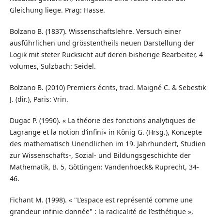
Gleichung liege. Prag: Hasse.
Bolzano B. (1837). Wissenschaftslehre. Versuch einer
ausführlichen und grösstentheils neuen Darstellung der
Logik mit steter Rücksicht auf deren bisherige Bearbeiter, 4
volumes, Sulzbach: Seidel.
Bolzano B. (2010) Premiers écrits, trad. Maigné C. & Sebestik
J. (dir.), Paris: Vrin.
Dugac P. (1990). « La théorie des fonctions analytiques de
Lagrange et la notion d’infini» in König G. (Hrsg.), Konzepte
des mathematisch Unendlichen im 19. Jahrhundert, Studien
zur Wissenschafts-, Sozial- und Bildungsgeschichte der
Mathematik, B. 5, Göttingen: Vandenhoeck& Ruprecht, 34-
46.
Fichant M. (1998). « "L’espace est représenté comme une
grandeur infinie donnée" : la radicalité de l’esthétique »,