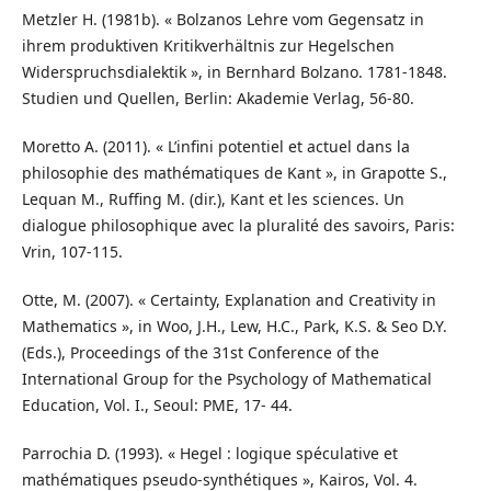
Metzler H. (1981b). « Bolzanos Lehre vom Gegensatz in
ihrem produktiven Kritikverhältnis zur Hegelschen
Widerspruchsdialektik », in Bernhard Bolzano. 1781-1848.
Studien und Quellen, Berlin: Akademie Verlag, 56-80.
Moretto A. (2011). « L’infini potentiel et actuel dans la
philosophie des mathématiques de Kant », in Grapotte S.,
Lequan M., Ruffing M. (dir.), Kant et les sciences. Un
dialogue philosophique avec la pluralité des savoirs, Paris:
Vrin, 107-115.
Otte, M. (2007). « Certainty, Explanation and Creativity in
Mathematics », in Woo, J.H., Lew, H.C., Park, K.S. & Seo D.Y.
(Eds.), Proceedings of the 31st Conference of the
International Group for the Psychology of Mathematical
Education, Vol. I., Seoul: PME, 17- 44.
Parrochia D. (1993). « Hegel : logique spéculative et
mathématiques pseudo-synthétiques », Kairos, Vol. 4.